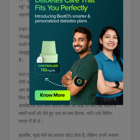
गई” शब्द ज़रूर देखें। ऐसे फलों से बचें जो जमे हुए हैं या मोटी
चाशनी में पैक्ड हैं।
टाइप 2 डायबिटीज़ को मैनेज करने के लिए अपनी डाइट में कम
जीआई वाले फलों को शामिल करें। कम ग्लाइसेमिक इंडेक्स वाले
फलों में चेरी, प्रून, अंगूर, सूखे खुबानी, आड़ू, सेब, स्ट्रॉबेरी,
आलूबुखारा, अमरूद, पपीता, कीवी, अनानास और अंजीर शामिल
हैं।
फल एक संतुलित आहार का ज़रूरी हिस्सा है, और एक डायबिटीज़
रोगी को आम तौर पर इससे बचना नहीं चाहिए। जब तक कि यह
आप के दैनिक आहार योजना के कार्बोहाइड्रेट “बजट” के अंदर
फिट बैठता है और किसी व्यक्ति को फलों से एलर्जी नहीं होती है।
डायबिटीज़ वाले लोग अपनी पसंद का कोई भी फल खा सकते हैं
बशर्ते फलों को लेते हुए उस का कम हिस्सा, यानि उसे सिमित
मात्रा में ही ले।
हालांकि, सूखे मेवों का आकार छोटा होता है, लेकिन उनमें अक्सर