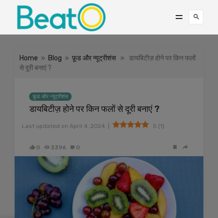
Home
»
Blog
»
फ़ूड और न्यूट्रीशंस
» डायबिटीज़ होने पर किन फलों
से दूरी बनाएं ?
फ़ूड और न्यूट्रीशंस
डायबिटीज़ होने पर किन फलों से दूरी बनाएं ?
|
Last updated on
April 4, 2024
5
(
1
)
0
3396
0