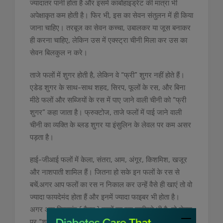
ज्यादातर पानी होता है और इसमें कार्बोहाइड्रेट की मात्रा भी
अपेक्षाकृत कम होती है। फिर भी, इस का सेवन संतुलन में ही किया
जाना चाहिए। तरबूज का सेवन कच्चा, उबालकर या जूस बनाकर
ही करना चाहिए, लेकिन उस में एक्स्ट्रा चीनी मिला कर उस का
सेवन बिलकुल न करे।
ताजे फलों में शुगर होती है, लेकिन वे “फ्री” शुगर नहीं होते हैं।
एडेड शुगर के साथ-साथ शहद, सिरप, फूलों के रस, और बिना
मीठे फलों और सब्जियों के रस में पाए जाने वाली चीनी को “फ्री
शुगर” कहा जाता है। फ्रुक्टोज, ताजे फलों में पाई जाने वाली
चीनी का व्यक्ति के ब्लड शुगर या इंसुलिन के लेवल पर कम असर
पड़ता है।
हाई-जीआई फलों में केला, संतरा, आम, अंगूर, किशमिश, खजूर
और नाशपाती शामिल हैं। जितना हो सके इन फलों के रस से
बचें.अगर आप फलों का रस न निकाल कर उन्हें वैसे ही खाएं तो वो
ज्यादा फायदेमंद होता हैं और इनमें ज्यादा फाइबर भी होता है।
अगर आप डिब्बाबंद ( पैक्ड ) फलों का रस खरीदते भी है, तो लेबल
पर “शुगर फ्री या एक्स्ट्रा लाइट” या “कोई चीनी नहीं मिलाई