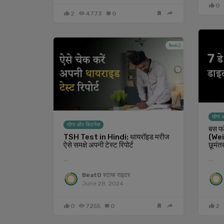
0
2
4773
0
योगा 
योगा और फिटनेस
बस फॉल
TSH Test in Hindi: थायरॉइड मरीज
(Wei
ऐसे समक्षे अपनी टेस्‍ट रिपोर्ट
छूमंत
…
…
BeatO स्टाफ राइटर
June 28, 2024
0
7255
0
2