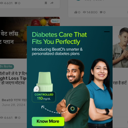
4601
0
0
14800
0
और फिटनेस
ों करें लें ये 7 दिनों का डाइट प्लान
योगा और फिटनेस
ght Loss Tips in Hindi),
र हो जाएगा मोटापा
कम उम्र में बच्चों को भी आ रहा है हार्ट
अटैक! जानें क्या है कारण?
…
BeatO स्टाफ राइटर
Himani Maharshi
June 28, 2024
July 1, 2024
4661
0
0
5041
0