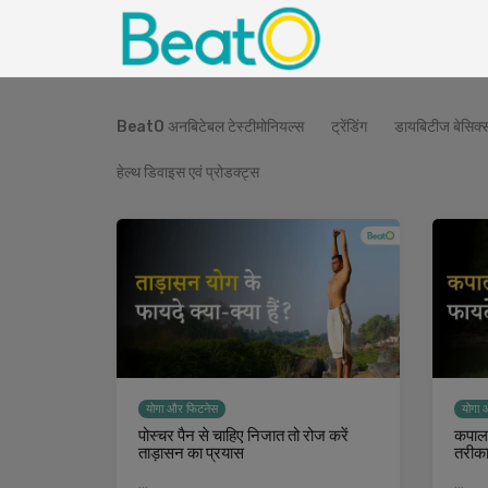
BeatO अनबिटेबल टेस्टीमोनियल्स
ट्रेंडिंग
डायबिटीज बेसिक्
हेल्थ डिवाइस एवं प्रोडक्ट्स
योगा और फिटनेस
योगा 
पोस्चर पैन से चाहिए निजात तो रोज करें
कपालभ
ताड़ासन का प्रयास
तरीका 
…
…