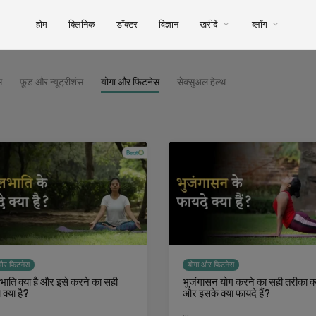
होम
क्लिनिक
डॉक्टर
विज्ञान
खरीदें
ब्लॉग
स
फ़ूड और न्यूट्रीशंस
योगा और फिटनेस
सेक्सुअल हेल्थ
और फिटनेस
योगा और फिटनेस
ाति क्या है और इसे करने का सही
भुजंगासन योग करने का सही तरीका क्य
क्या है?
और इसके क्या फायदे हैं?
…