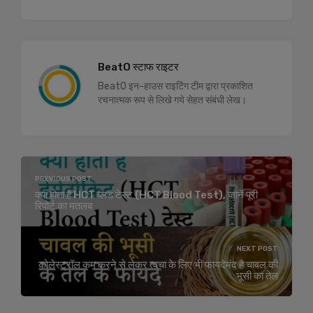
BeatO स्टाफ राइटर
BeatO इन-हाउस राइटिंग टीम द्वारा प्रकाशित
रचनात्मक रूप से लिखे गये सेहत संबंधी लेख।
PREVIOUS POST
क्या होता है HCT ब्लड टेस्ट (HCT Blood Test), जानें पूरी
रिपोर्ट का मतलब
NEXT POST
कोलेस्ट्रॉल कम करने से लेकर त्वचा के लिए भी फायदेमंद है चावल की
भूसी का तेल