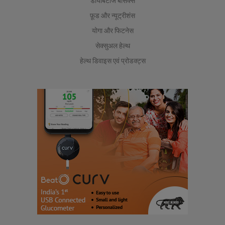
डायबिटीज बेसिक्स
फ़ूड और न्यूट्रीशंस
योगा और फिटनेस
सेक्सुअल हेल्थ
हेल्थ डिवाइस एवं प्रोडक्ट्स