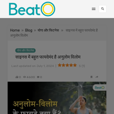
Home
»
Blog
»
योगा और फिटनेस
» साइनस में बहुत फायदेमंद है
अनुलोम विलोम
योगा और फिटनेस
साइनस में बहुत फायदेमंद है अनुलोम विलोम
|
Last updated on
July 1, 2024
5
(
1
)
0
4600
0