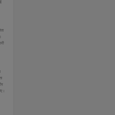
ाई
ोता
ै।
ारी
ा
ता
जोर
हिए।