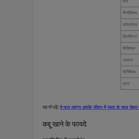
फैट
मैग्नीशियम
फॉस्फोरस
विटामिन C
कैल्शियम
आयरन
पोटैशियम
वाटर
यह भी पढ़ें:
ये फल लाएगा आपके जीवन में स्वाद के साथ सेहत
कद्दू खाने के फायदे