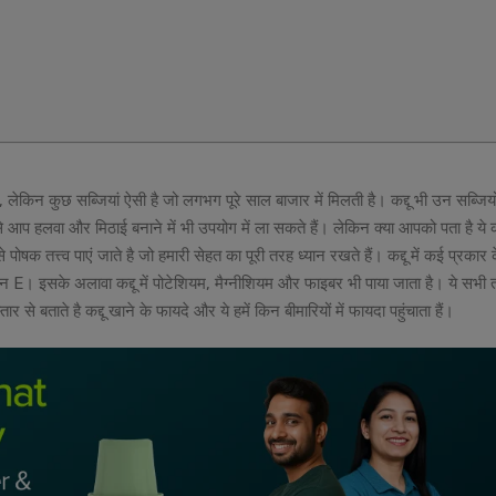
 लेकिन कुछ सब्जियां ऐसी है जो लगभग पूरे साल बाजार में मिलती है। कद्दू भी उन सब्जियों 
से आप हलवा और मिठाई बनाने में भी उपयोग में ला सकते हैं। लेकिन क्या आपको पता है ये कद
 पोषक तत्त्व पाएं जाते है जो हमारी सेहत का पूरी तरह ध्यान रखते हैं। कद्दू में कई प्रकार 
न E। इसके अलावा कद्दू में पोटेशियम, मैग्नीशियम और फाइबर भी पाया जाता है। ये सभी त
से बताते है कद्दू खाने के फायदे और ये हमें किन बीमारियों में फायदा पहुंचाता हैं।