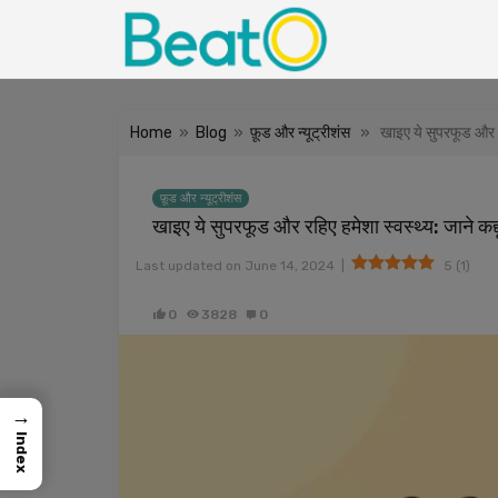
Home
»
Blog
»
फ़ूड और न्यूट्रीशंस
» खाइए ये सुपरफूड और रहिए 
फ़ूड और न्यूट्रीशंस
खाइए ये सुपरफूड और रहिए हमेशा स्वस्थ्य: जाने कद्द
|
Last updated on
June 14, 2024
5
(
1
)
0
3828
0
→
Index